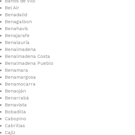
Baños de Vilo
Bel Air
Benadalid
Benagalbon
Benahavís
Benajarafe
Benalauría
Benalmadena
Benalmadena Costa
Benalmadena Pueblo
Benamara
Benamargosa
Benamocarra
Benaoján
Benarrabá
Benavista
Bobadilla
Cabopino
Cabrillas
Cajiz